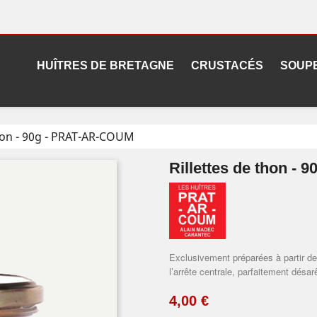
HUÎTRES DE BRETAGNE
CRUSTACÉS
SOUP
thon - 90g - PRAT-AR-COUM
Rillettes de thon -
Exclusivement préparées à partir de 
l’arrête centrale, parfaitement désar
4,00 €