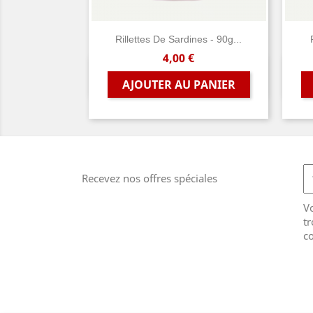
Rillettes De Sardines - 90g...
Prix
4,00 €
Aperçu rapide

AJOUTER AU PANIER
Recevez nos offres spéciales
V
tr
co