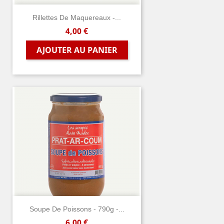
Rillettes De Maquereaux -...
Prix
4,00 €
AJOUTER AU PANIER
Soupe De Poissons - 790g -...
Prix
6,00 €