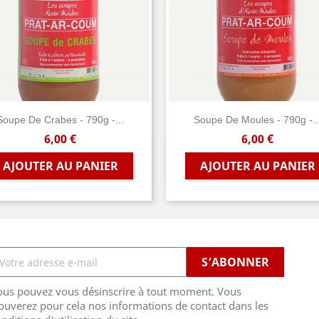
Soupe De Crabes - 790g -...
Soupe De Moules - 790g -..
Prix
Prix
6,00 €
6,00 €
Aperçu rapide
Aperçu rapide


AJOUTER AU PANIER
AJOUTER AU PANIER
ous pouvez vous désinscrire à tout moment. Vous
ouverez pour cela nos informations de contact dans les