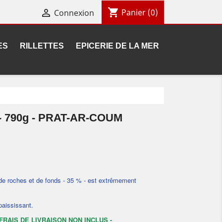
shopping_cart

Panier
(0)
Connexion
ES
RILLETTES
EPICERIE DE LA MER
 - 790g - PRAT-AR-COUM
 de roches et de fonds - 35 % - est extrêmement
aississant.
FRAIS DE LIVRAISON NON INCLUS -