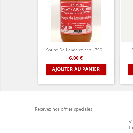
Soupe De Langoustines - 790...
Prix
6,00 €
Aperçu rapide

AJOUTER AU PANIER
Recevez nos offres spéciales
V
tr