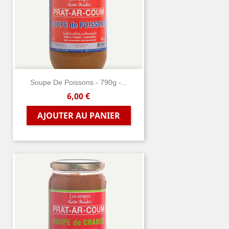
Soupe De Poissons - 790g -...
Prix
6,00 €
AJOUTER AU PANIER